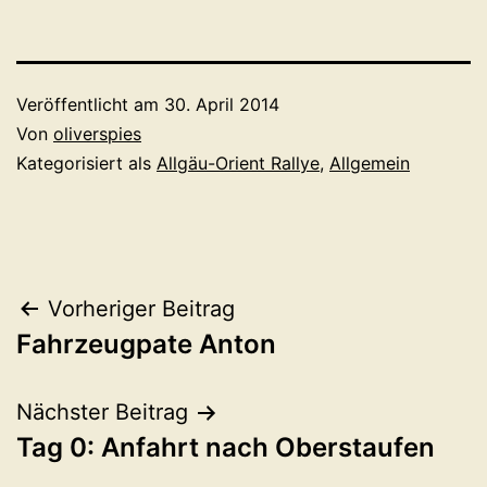
Veröffentlicht am
30. April 2014
Von
oliverspies
Kategorisiert als
Allgäu-Orient Rallye
,
Allgemein
Beitragsnavigation
Vorheriger Beitrag
Fahrzeugpate Anton
Nächster Beitrag
Tag 0: Anfahrt nach Oberstaufen