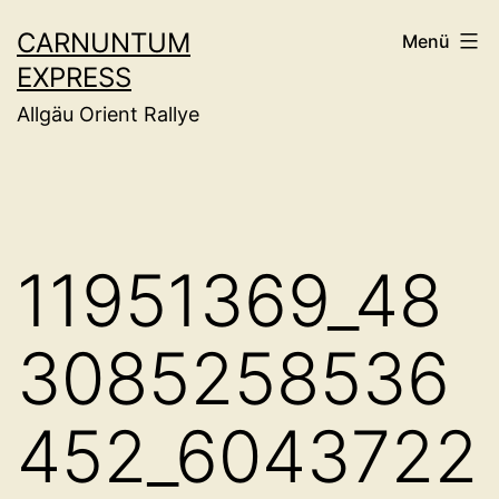
Zum
CARNUNTUM
Menü
Inhalt
EXPRESS
springen
Allgäu Orient Rallye
11951369_48
3085258536
452_6043722