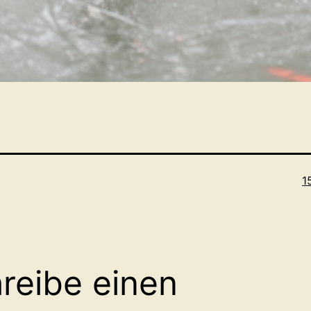
O
1
reibe einen