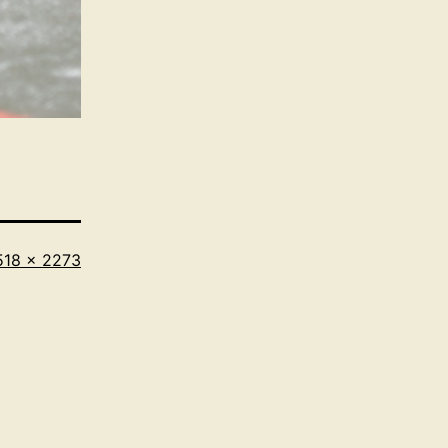
riginalgröße
518 × 2273