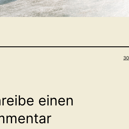
Or
30
reibe einen
mmentar