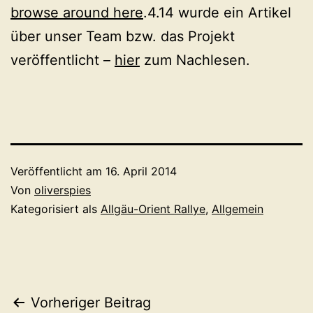
browse around here
.4.14 wurde ein Artikel
über unser Team bzw. das Projekt
veröffentlicht –
hier
zum Nachlesen.
Veröffentlicht am
16. April 2014
Von
oliverspies
Kategorisiert als
Allgäu-Orient Rallye
,
Allgemein
Beitragsnavigation
Vorheriger Beitrag